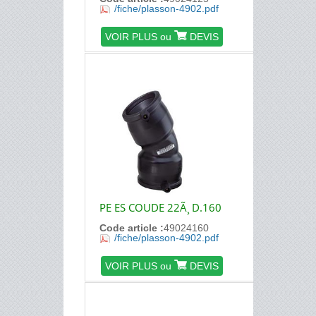
/fiche/plasson-4902.pdf
VOIR PLUS ou
DEVIS
PE ES COUDE 22Ã¸ D.160
Code article :
49024160
/fiche/plasson-4902.pdf
VOIR PLUS ou
DEVIS