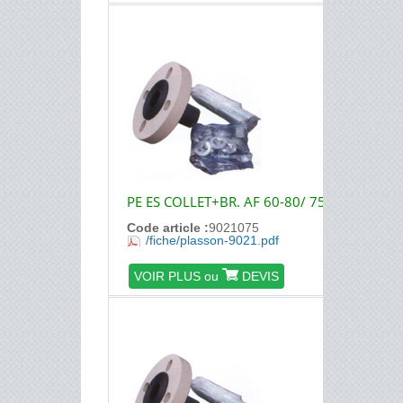
PE ES COLLET+BR. AF 60-80/ 75
Code article :
9021075
/fiche/plasson-9021.pdf
VOIR PLUS ou
DEVIS