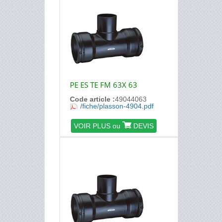
PE ES TE FM 63X 63
Code article :
49044063
/fiche/plasson-4904.pdf
VOIR PLUS ou
DEVIS