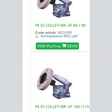
PE ES COLLET+BR. AF 80 / 90
Code article :
9021090
/fiche/plasson-9021.pdf
VOIR PLUS ou
DEVIS
PE ES COLLET+BR. AF 100 /110