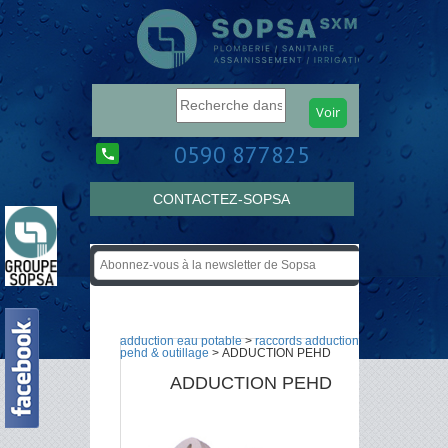
0590 877825
CONTACTEZ-SOPSA
adduction eau potable
>
raccords adduction
pehd & outillage
> ADDUCTION PEHD
ADDUCTION PEHD