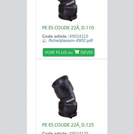
PE ES COUDE 22Ã¸ D.110
Code article :
49024110
/fiche/plasson-4902.pdf
VOIR PLUS ou
DEVIS
PE ES COUDE 22Ã¸ D.125
Code article :
49024125