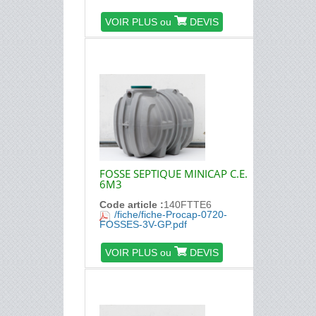
VOIR PLUS ou
DEVIS
FOSSE SEPTIQUE MINICAP C.E.
6M3
Code article :
140FTTE6
/fiche/fiche-Procap-0720-
FOSSES-3V-GP.pdf
VOIR PLUS ou
DEVIS