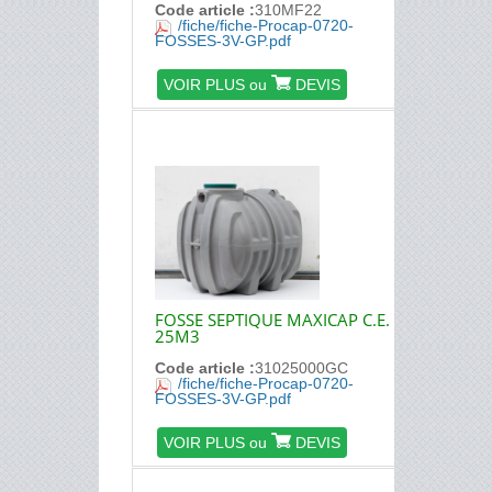
Code article :
310MF22
/fiche/fiche-Procap-0720-
FOSSES-3V-GP.pdf
VOIR PLUS ou
DEVIS
FOSSE SEPTIQUE MAXICAP C.E.
25M3
Code article :
31025000GC
/fiche/fiche-Procap-0720-
FOSSES-3V-GP.pdf
VOIR PLUS ou
DEVIS