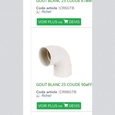
GOUT BLANC 25 COUDE 67øMF
Code article :
CR6GTB
/fiche/
VOIR PLUS ou
DEVIS
GOUT BLANC 25 COUDE 90øFF
Code article :
CR88GTB
/fiche/
VOIR PLUS ou
DEVIS