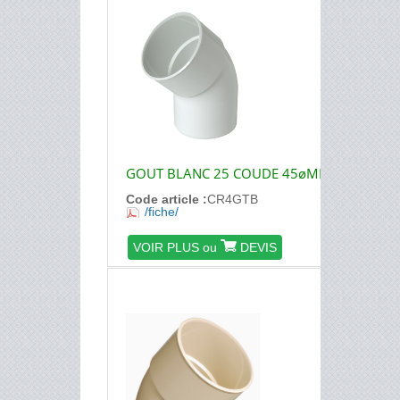
GOUT BLANC 25 COUDE 45øMF
Code article :
CR4GTB
/fiche/
VOIR PLUS ou
DEVIS