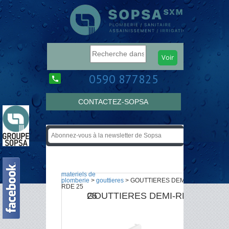
0590 877825
CONTACTEZ-SOPSA
materiels de
plomberie
>
gouttieres
> GOUTTIERES DEMI-
RDE 25
GOUTTIERES DEMI-RDE 25