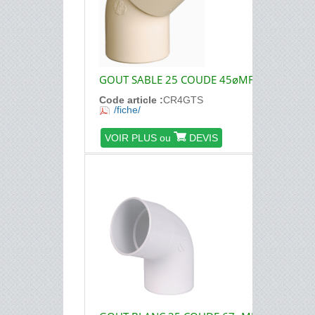
GOUT SABLE 25 COUDE 45øMF
Code article :
CR4GTS
/fiche/
VOIR PLUS ou
DEVIS