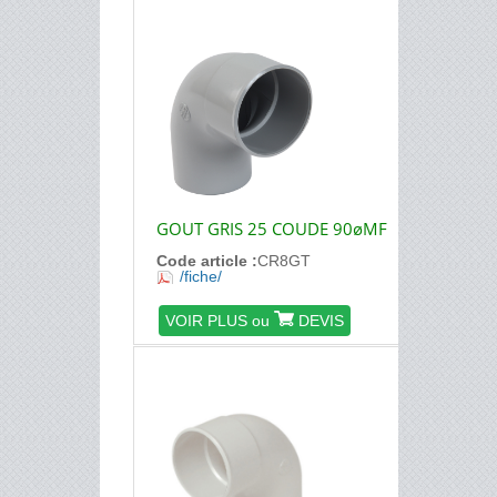
GOUT GRIS 25 COUDE 90øMF
Code article :
CR8GT
/fiche/
VOIR PLUS ou
DEVIS