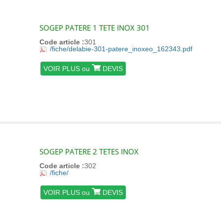
SOGEP PATERE 1 TETE INOX 301
Code article :
301
/fiche/delabie-301-patere_inoxeo_162343.pdf
VOIR PLUS ou
DEVIS
SOGEP PATERE 2 TETES INOX
Code article :
302
/fiche/
VOIR PLUS ou
DEVIS