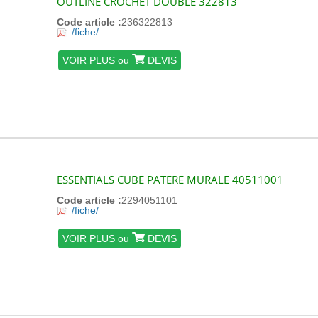
OUTLINE CROCHET DOUBLE 322813
Code article :
236322813
/fiche/
VOIR PLUS ou
DEVIS
ESSENTIALS CUBE PATERE MURALE 40511001
Code article :
2294051101
/fiche/
VOIR PLUS ou
DEVIS