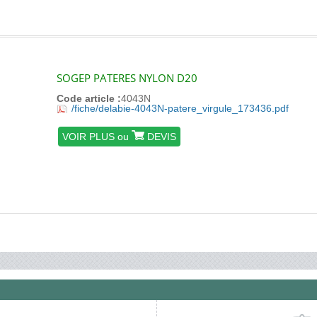
SOGEP PATERES NYLON D20
Code article :
4043N
/fiche/delabie-4043N-patere_virgule_173436.pdf
VOIR PLUS ou
DEVIS