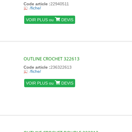
Code article :
22940511
/fiche/
VOIR PLUS ou
DEVIS
OUTLINE CROCHET 322613
Code article :
236322613
/fiche/
VOIR PLUS ou
DEVIS