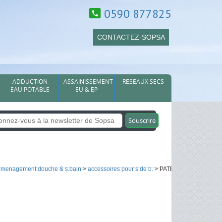
0590 877825
CONTACTEZ-SOPSA
ADDUCTION
ASSAINISSEMENT
RESEAUX SECS
EAU POTABLE
EU & EP
amenagement douche & s.bain
>
accessoires pour s.de b.
> PATERES