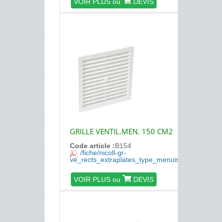
VOIR PLUS ou
DEVIS
GRILLE VENTIL.MEN. 150 CM2
Code article :
B154
/fiche/nicoll-gr-
ve_rects_extraplates_type_menuiserie.pdf
VOIR PLUS ou
DEVIS