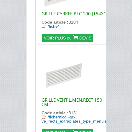
GRILLE CARREE BLC 100 (154X154
Code article :
B104
/fiche/
VOIR PLUS ou
DEVIS
GRILLE VENTIL.MEN.RECT 150
CM2
Code article :
B151
/fiche/nicoll-gr-
ve_rects_extraplates_type_menuiserie.pdf