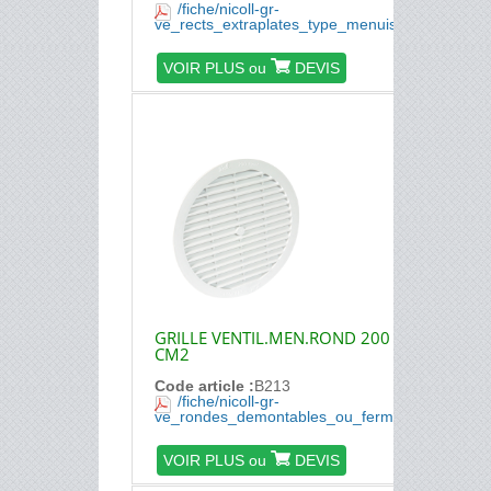
/fiche/nicoll-gr-
ve_rects_extraplates_type_menuiserie.pdf
VOIR PLUS ou
DEVIS
GRILLE VENTIL.MEN.ROND 200
CM2
Code article :
B213
/fiche/nicoll-gr-
ve_rondes_demontables_ou_fermeture.pdf
VOIR PLUS ou
DEVIS