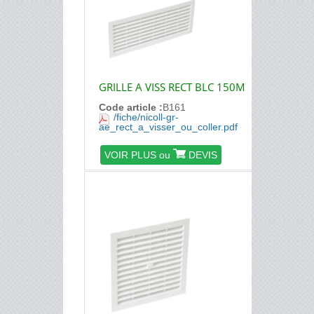
GRILLE A VISS RECT BLC 150M
Code article :
B161
/fiche/nicoll-gr-
ae_rect_a_visser_ou_coller.pdf
VOIR PLUS ou
DEVIS