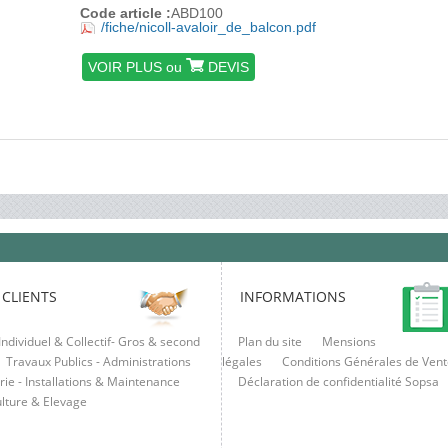
Code article :
ABD100
/fiche/nicoll-avaloir_de_balcon.pdf
VOIR PLUS ou
DEVIS
 CLIENTS
INFORMATIONS
Individuel & Collectif- Gros & second
Plan du site
Mensions
Travaux Publics - Administrations
légales
Conditions Générales de Vent
rie - Installations & Maintenance
Déclaration de confidentialité Sopsa
ulture & Elevage