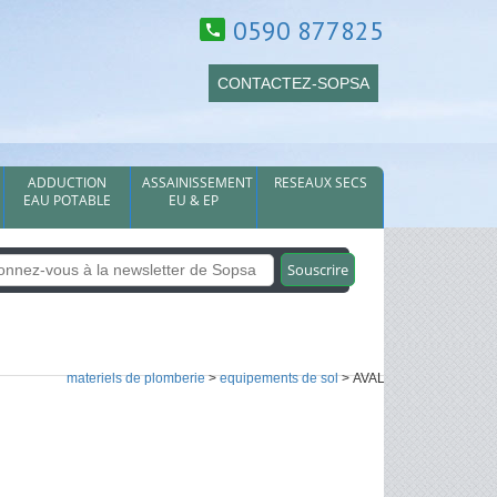
0590 877825
CONTACTEZ-SOPSA
ADDUCTION
ASSAINISSEMENT
RESEAUX SECS
EAU POTABLE
EU & EP
materiels de plomberie
>
equipements de sol
> AVALOIRS