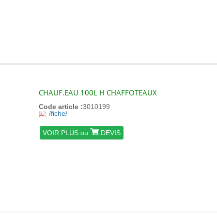
CHAUF.EAU 100L H CHAFFOTEAUX
Code article :
3010199
/fiche/
VOIR PLUS ou
DEVIS