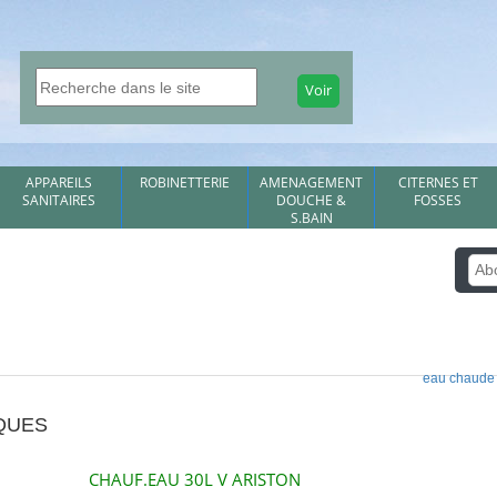
APPAREILS
ROBINETTERIE
AMENAGEMENT
CITERNES ET
SANITAIRES
DOUCHE &
FOSSES
S.BAIN
eau chaude
QUES
CHAUF.EAU 30L V ARISTON