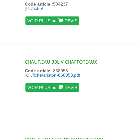
Code article :
504237
/fiche/
VOIR PLUS ou
DEVIS
CHAUF.EAU 30L V CHAFFOTEAUX
Code article :
868953
/fiche/ariston-868953.pdf
VOIR PLUS ou
DEVIS