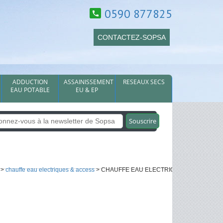
0590 877825
CONTACTEZ-SOPSA
ADDUCTION
ASSAINISSEMENT
RESEAUX SECS
EAU POTABLE
EU & EP
>
chauffe eau electriques & access
> CHAUFFE EAU ELECTRIQUES