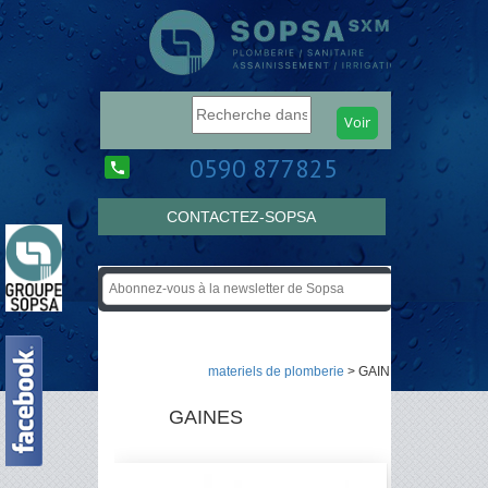
0590 877825
CONTACTEZ-SOPSA
materiels de plomberie
> GAINES
GAINES