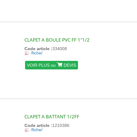
CLAPET A BOULE PVC FF 1"1/2
Code article :
334008
/fiche/
VOIR PLUS ou
DEVIS
CLAPET A BATTANT 1/2FF
Code article :
1210386
/fiche/