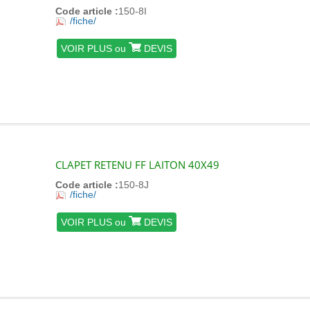
Code article :
150-8I
/fiche/
VOIR PLUS ou
DEVIS
CLAPET RETENU FF LAITON 40X49
Code article :
150-8J
/fiche/
VOIR PLUS ou
DEVIS