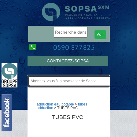
0590 877825
CONTACTEZ-SOPSA
adduction eau potable
>
tubes
adduction
> TUBES PVC
TUBES PVC