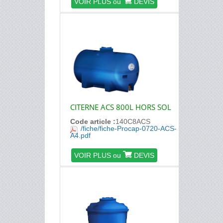
VOIR PLUS ou
DEVIS
CITERNE ACS 800L HORS SOL
Code article :
140C8ACS
/fiche/fiche-Procap-0720-ACS-
A4.pdf
VOIR PLUS ou
DEVIS