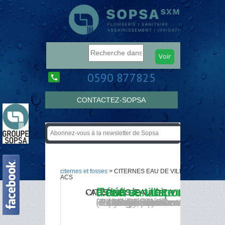
0590 877825
CONTACTEZ-SOPSA
citernes et fosses
> CITERNES EAU DE VILLE -
ACS
Réserve tampon d'eau de ville: un défi sanitaire
CITERNES EAU DE VILLE - ACS
Les citernes tampon ACS (Attestation de Conformité Sanitaire) de PROCAP pour l'eau de ville, sont en PEHD (Polyéthylène haute densité). Elles sont robustes et évitent toute corrosion ou dégradation organique.