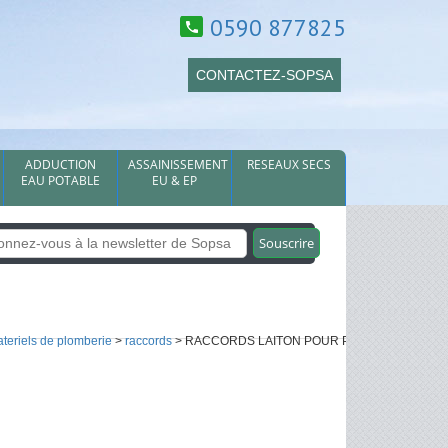
0590 877825
CONTACTEZ-SOPSA
ADDUCTION
ASSAINISSEMENT
RESEAUX SECS
EAU POTABLE
EU & EP
teriels de plomberie
>
raccords
> RACCORDS LAITON POUR PEHD