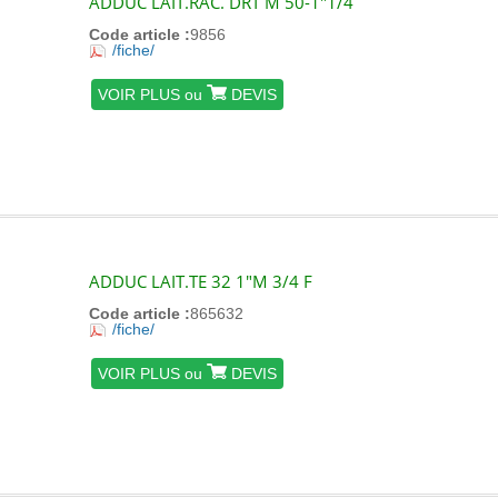
ADDUC LAIT.RAC. DRT M 50-1"1/4
Code article :
9856
/fiche/
VOIR PLUS ou
DEVIS
ADDUC LAIT.TE 32 1"M 3/4 F
Code article :
865632
/fiche/
VOIR PLUS ou
DEVIS