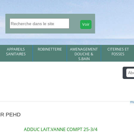
APPAREILS
ROBINETTERIE
AMENAGEMENT
CITERNES ET
SANITAIRES
DOUCHE &
FOSSES
S.BAIN
ma
UR PEHD
ADDUC LAIT.VANNE COMPT 25-3/4